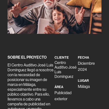
SOBRE EL PROYECTO
CLIENTE
FECHA
Centro
Diciembre
El Centro Auditivo José Luis
Auditivo José
2024
Domínguez llegó a nosotros
Luis
con la necesidad de
Domínguez
posicionar su imagen de
LUGAR
marca en Málaga,
Málaga
ÁREA
especialmente entre su
Publicidad
público objetivo. Para ello,
exterior
llevamos a cabo una
campaña de publicidad en
autobuses, un medio