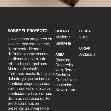
SOBRE EL PROYECTO
CLIENTE
FECHA
Maderas
2022
Uno de esos proyectos en
Santaella
los que toca remangarse,
literalmente. Hemos
LUGAR
disfrutado como enanos
Andalucía
ÁREA
‘metiendo mano’ a este
Branding,
rebranding integral para
Desarrollo
Maderas Santaella
.
web, Redes
Teníamos mucho trabajo por
Sociales,
delante, ya que tenían una
Creación de
identidad dispersa y nada
contenido,
sólida, coexistiendo varias
Newsletters
identidades a la vez en sus
distintas instalaciones. Por
ello, trabajamos en
presentar un universo de