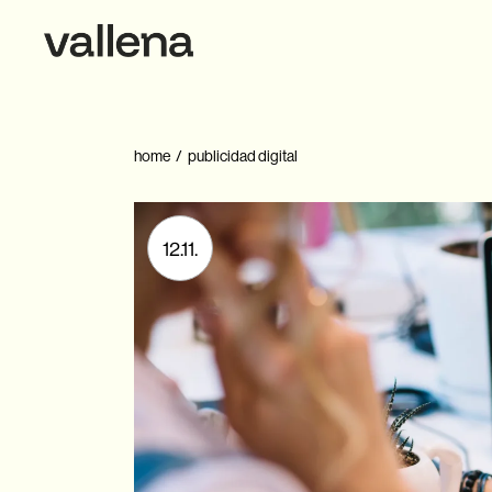
Skip
to
the
content
home
publicidad digital
12.11.